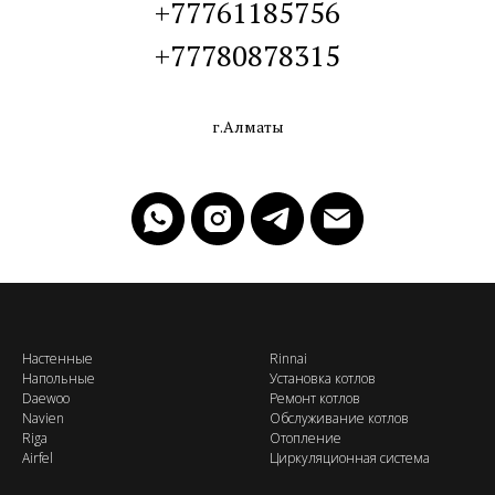
+77761185756
+77780878315
г.Алматы
Настенные
Rinnai
Напольные
Установка котлов
Daewoo
Ремонт котлов
Navien
Обслуживание котлов
Riga
Отопление
Airfel
Циркуляционная система