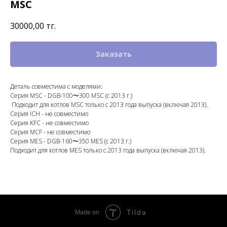
MSC
30000,00
тңг.
Заказать
Деталь совместима с моделями:
Серия MSC - DGB-100〜300 MSC (с 2013 г.)
Подходит для котлов MSC только с 2013 года выпуска (включая 2013).
Серия ICH - не совместимо
Серия KFC - не совместимо
Серия MCF - не совместимо
Серия MES - DGB-160〜350 MES (с 2013 г.)
Подходит для котлов MES только с 2013 года выпуска (включая 2013).
Tilda
Made on