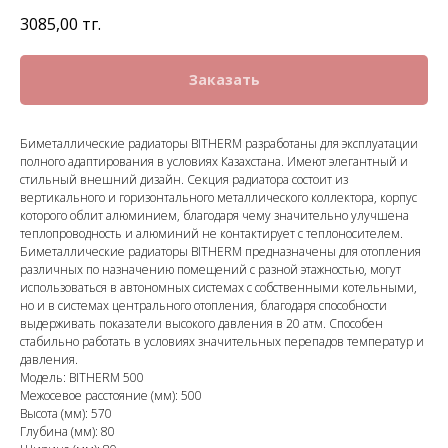
3085,00
тңг.
Заказать
Биметаллические радиаторы BITHERM разработаны для эксплуатации
полного адаптирования в условиях Казахстана. Имеют элегантный и
стильный внешний дизайн. Секция радиатора состоит из
вертикального и горизонтального металлического коллектора, корпус
которого облит алюминием, благодаря чему значительно улучшена
теплопроводность и алюминий не контактирует с теплоносителем.
Биметаллические радиаторы BITHERM предназначены для отопления
различных по назначению помещений с разной этажностью, могут
использоваться в автономных системах с собственными котельными,
но и в системах центрального отопления, благодаря способности
выдерживать показатели высокого давления в 20 атм. Способен
стабильно работать в условиях значительных перепадов температур и
давления.
Модель: BITHERM 500
Межосевое расстояние (мм): 500
Высота (мм): 570
Глубина (мм): 80