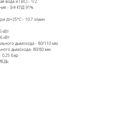
я вода и ГВС) - 1/2
ия - 3/4 КПД 91%
и ∆t=25°C - 10.7 л/мин
6 кВт
6 кВт
льного дымохода - 80/110 мм
ьного дымохода- 80/80 мм
 0.25 бар
МЕДЬ